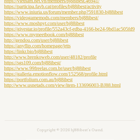
Copyright ©
2026
bj88ibest's Ownd
.